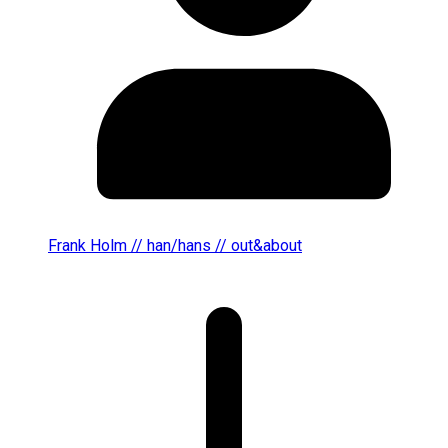
Frank Holm // han/hans // out&about