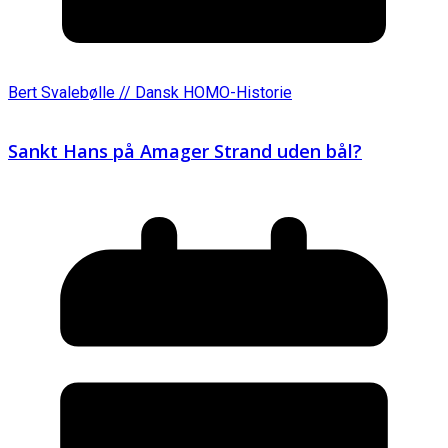
Bert Svalebølle // Dansk HOMO-Historie
Sankt Hans på Amager Strand uden bål?