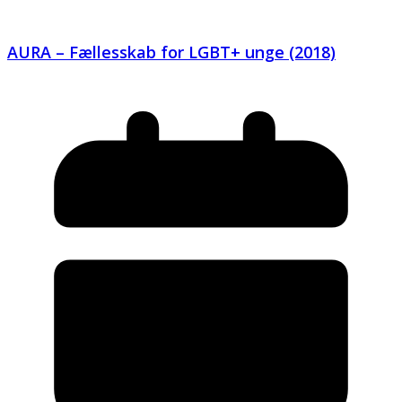
AURA – Fællesskab for LGBT+ unge (2018)