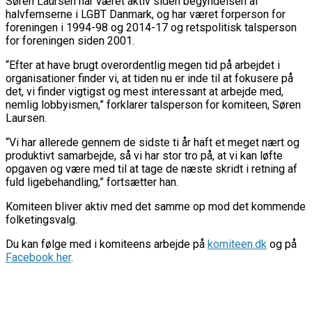
Søren Laursen har været aktiv siden begyndelsen af
halvfemserne i LGBT Danmark, og har været forperson for
foreningen i 1994-98 og 2014-17 og retspolitisk talsperson
for foreningen siden 2001.
“Efter at have brugt overordentlig megen tid på arbejdet i
organisationer finder vi, at tiden nu er inde til at fokusere på
det, vi finder vigtigst og mest interessant at arbejde med,
nemlig lobbyismen,” forklarer talsperson for komiteen, Søren
Laursen.
“Vi har allerede gennem de sidste ti år haft et meget nært og
produktivt samarbejde, så vi har stor tro på, at vi kan løfte
opgaven og være med til at tage de næste skridt i retning af
fuld ligebehandling,” fortsætter han.
Komiteen bliver aktiv med det samme op mod det kommende
folketingsvalg.
Du kan følge med i komiteens arbejde på
komiteen.dk
og på
Facebook her
.