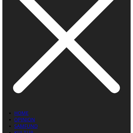
HOME
OPINION
SAMFUND
KULTUR