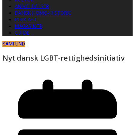
ANMELDELSER
DANSK HOMO-HISTORIE
PODCAST
MAGASINER
GUIDE
SAMFUND
Nyt dansk LGBT-rettighedsinitiativ