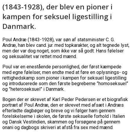
(1843-1928), der blev en pioner i
kampen for seksuel ligestilling i
Danmark.
Poul Andræ (1843-1928), var søn af statsminister C. G.
Andræ, han blev cand. jur. med topkarakter, og alt tegnede lyst,
men der var dog noget, som ikke var så godt: Hans følelser
og seksualitet var rettet mod mænd.
Poul var en enestående personlighed, der først kæmpede
med egne følelser, men endte med at føre en oplysnings- og
rettighedskamp som pioner i kampen for seksuel ligestilling
og introducerede som den første begreberne ”homoseksuel”
og ”heteroseksuel” i Danmark.
Bogen der er skrevet af Karl Peder Pedersen er et biografisk
portræt af Poul Andræ, den er skrevet med afsæt i Andræs
efterladte dagbøger og breve og vi følger ham gennem
forelskelserne i skolen, de første seksuelle forhold i Italien
og Dansk Vestindien, skammen og forsøgene på gennem
onani og dagbogs skriveri at afstå fra sex med mænd.