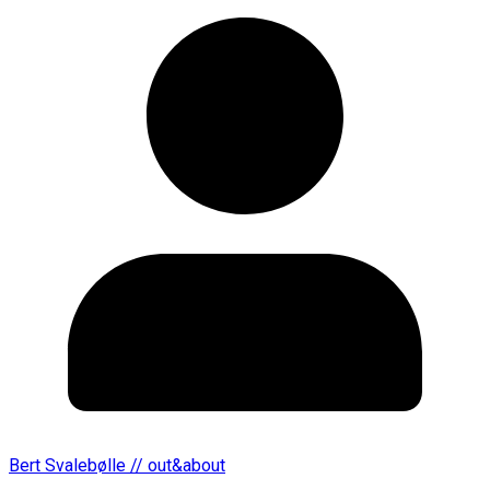
Bert Svalebølle // out&about