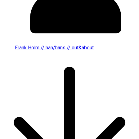
Frank Holm // han/hans // out&about