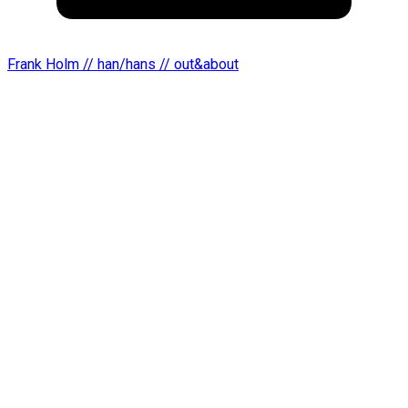
Frank Holm // han/hans // out&about