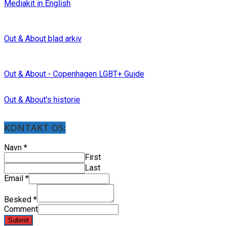
Mediakit in English
Out & About blad arkiv
Out & About - Copenhagen LGBT+ Guide
Out & About's historie
KONTAKT OS:
Navn
*
First
Last
Email
*
Besked
*
Comment
Submit