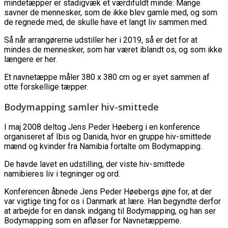
mindetæpper er stadigvæk et værdifuldt minde: Mange
savner de mennesker, som de ikke blev gamle med, og som
de regnede med, de skulle have et langt liv sammen med.
Så når arrangørerne udstiller her i 2019, så er det for at
mindes de mennesker, som har været iblandt os, og som ikke
længere er her.
Et navnetæppe måler 380 x 380 cm og er syet sammen af
otte forskellige tæpper.
Bodymapping samler hiv-smittede
I maj 2008 deltog Jens Peder Høeberg i en konference
organiseret af Ibis og Danida, hvor en gruppe hiv-smittede
mænd og kvinder fra Namibia fortalte om Bodymapping.
De havde lavet en udstilling, der viste hiv-smittede
namibieres liv i tegninger og ord.
Konferencen åbnede Jens Peder Høebergs øjne for, at der
var vigtige ting for os i Danmark at lære. Han begyndte derfor
at arbejde for en dansk indgang til Bodymapping, og han ser
Bodymapping som en afløser for Navnetæpperne.