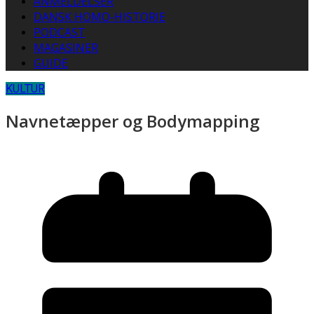
ANMELDELSER
DANSK HOMO-HISTORIE
PODCAST
MAGASINER
GUIDE
KULTUR
Navnetæpper og Bodymapping