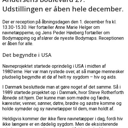
Udstillingen er åben hele december.
Der er reception på åbningsdagen den 1. december fra kl.
13.30-15.30. Her fortæller Anne Marie Helger om
navnetæpperne, og Jens Peder Høeberg fortæller om
Bodymapping og afslører de nyeste Bodymaps. Receptionen
er åben for alle.
Det begyndte i USA
Navneprojektet startede oprindelig i USA i midten af
1980’erne. Her var man rystede over, at så mange mennesker
pludselig begyndte at dø af helt ny sygdom – hiv og aids.
I Danmark besluttede man at gøre noget af det samme. Så i
1989 startede projektet op i Danmark, hvor Steve Rotherforth
åbnede sit hjem. Der kunne man som mødre og fædre,
kærester, venner, sønner, døtre, brødre og søstre komme og
holde symøder og sy navnetæpper til dem, man holdt af.
Heldigvis kommer der ikke flere navnetæpper i dag, fordi hiv
ikke længere er en dødelig sygdom. Men de eksisterende