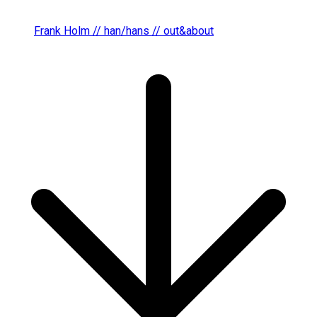
Frank Holm // han/hans // out&about