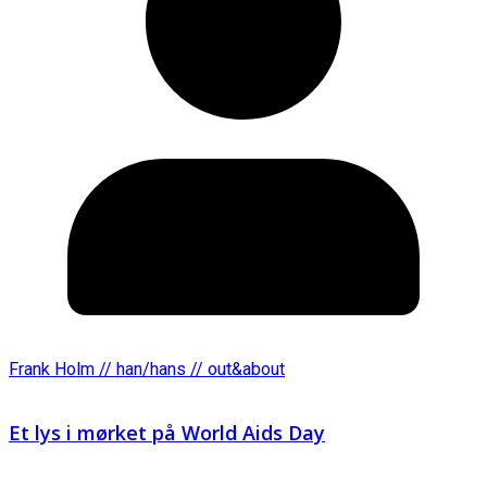
Frank Holm // han/hans // out&about
Et lys i mørket på World Aids Day