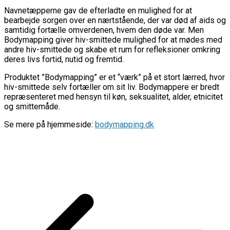
Navnetæpperne gav de efterladte en mulighed for at
bearbejde sorgen over en nærtstående, der var død af aids og
samtidig fortælle omverdenen, hvem den døde var. Men
Bodymapping giver hiv-smittede mulighed for at mødes med
andre hiv-smittede og skabe et rum for refleksioner omkring
deres livs fortid, nutid og fremtid.
Produktet ”Bodymapping” er et “værk” på et stort lærred, hvor
hiv-smittede selv fortæller om sit liv. Bodymappere er bredt
repræsenteret med hensyn til køn, seksualitet, alder, etnicitet
og smittemåde.
Se mere på hjemmeside:
bodymapping.dk