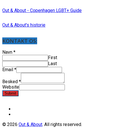
Out & About - Copenhagen LGBT+ Guide
Out & About's historie
KONTAKT OS:
Navn
*
First
Last
Email
*
Besked
*
Website
Submit
© 2026
Out & About
. All rights reserved.