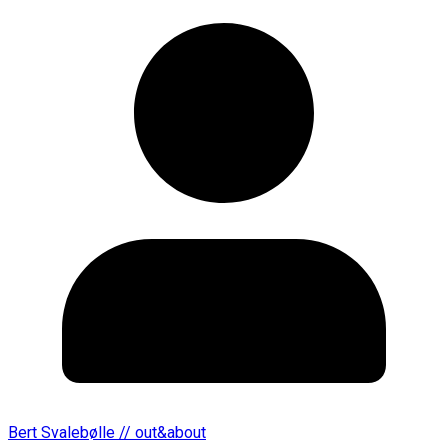
Bert Svalebølle // out&about