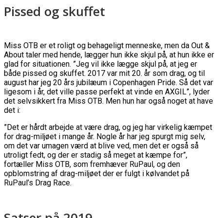
Pissed og skuffet
Miss OTB er et roligt og behageligt menneske, men da Out &
About taler med hende, lægger hun ikke skjul på, at hun ikke er
glad for situationen. ”Jeg vil ikke lægge skjul på, at jeg er
både pissed og skuffet. 2017 var mit 20. år som drag, og til
august har jeg 20 års jubilæum i Copenhagen Pride. Så det var
ligesom i år, det ville passe perfekt at vinde en AXGIL”, lyder
det selvsikkert fra Miss OTB. Men hun har også noget at have
det i:
”Det er hårdt arbejde at være drag, og jeg har virkelig kæmpet
for drag-miljøet i mange år. Nogle år har jeg spurgt mig selv,
om det var umagen værd at blive ved, men det er også så
utroligt fedt, og der er stadig så meget at kæmpe for”,
fortæller Miss OTB, som fremhæver RuPaul, og den
opblomstring af drag-miljøet der er fulgt i kølvandet på
RuPaul’s Drag Race.
Satser på 2019