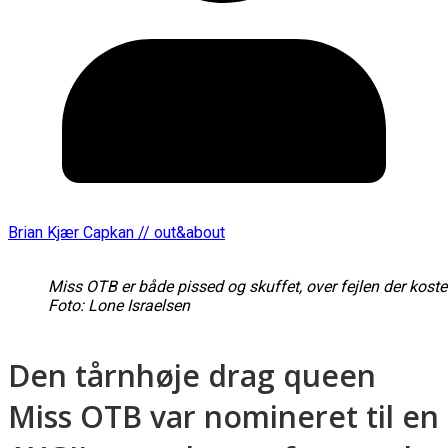
Brian Kjær Capkan // out&about
Miss OTB er både pissed og skuffet, over fejlen der kos
Foto: Lone Israelsen
Den tårnhøje drag queen
Miss OTB var nomineret til en