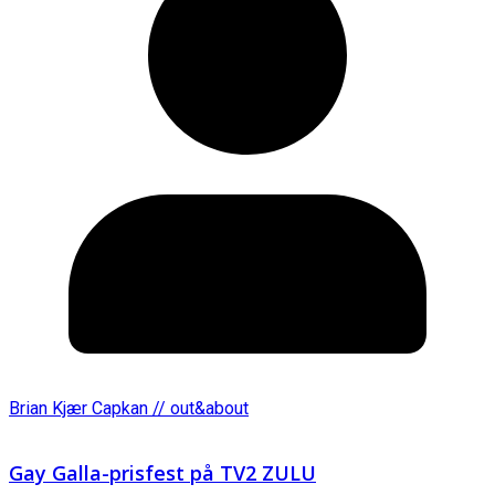
Brian Kjær Capkan // out&about
Gay Galla-prisfest på TV2 ZULU