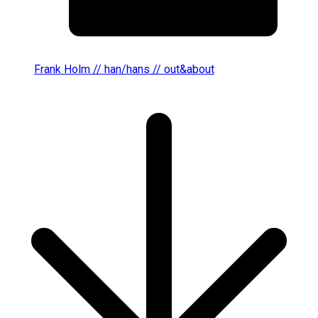
Frank Holm // han/hans // out&about