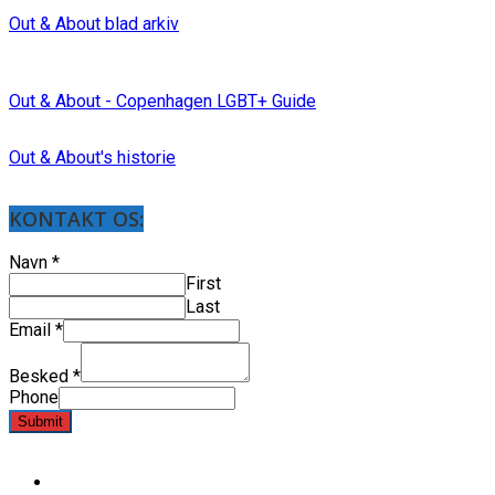
Out & About blad arkiv
Out & About - Copenhagen LGBT+ Guide
Out & About's historie
KONTAKT OS:
Navn
*
First
Last
Email
*
Besked
*
Phone
Submit