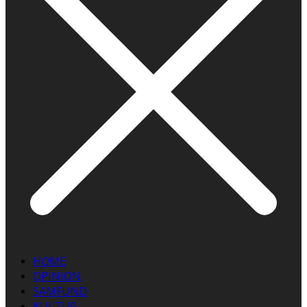
HOME
OPINION
SAMFUND
KULTUR