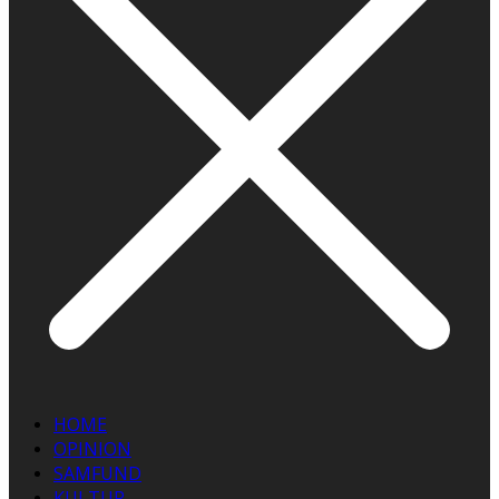
HOME
OPINION
SAMFUND
KULTUR