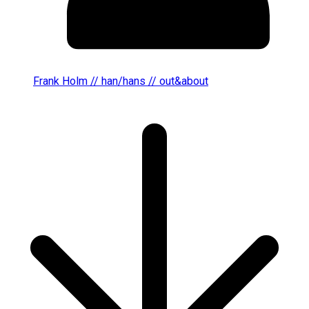
Frank Holm // han/hans // out&about