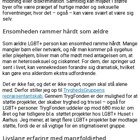
mobning eller diskrimination. Samtidig kan miljøet i større
byer ofte være præget af hurtige møder og seksuelle
forventninger, hvor det – også – kan være svært at være sig
selv.
Ensomheden rammer hårdt som ældre
Som ældre LGBT+ person kan ensomhed ramme hårdt. Mange
mangler børn eller netværk, og når man kommer på sygehus
eller plejehjem, bliver man ofte mødt med antagelsen om, at
man er heteroseksuel og ciskønnet. For dem, der springer ud
sent i livet, kan vennekredsen forandre sig dramatisk, hvilket
kan gøre ens alderdom ekstra udfordrende.
Det er ikke fair, og det er ikke noget, nogen skal stå alene
med. Derfor stiller jeg op til
TryghedsGruppens
repræsentantskab.
Gennem TrygFonden er der mulighed for at
støtte projekter, der skaber tryghed og trivsel – også for
LGBT+ personer. TrygFonden uddeler op mod 680 mio.kr. om
året og har tidligere bl.a. støttet projekter hos LGBT+ Huset i
Aarhus. Jeg mener, at langt flere LGBT+ projekter bør modtage
støtte, fordi de er så vigtige for en stigmatiseret gruppe.
Livslang erfaring med mangfoldighed