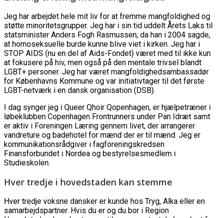
Jeg har arbejdet hele mit liv for at fremme mangfoldighed og
støtte minoritetsgrupper. Jeg har i sin tid uddelt Årets Laks til
statsminister Anders Fogh Rasmussen, da han i 2004 sagde,
at homoseksuelle burde kunne blive viet i kirken. Jeg har i
STOP AIDS (nu en del af Aids-Fondet) været med til ikke kun
at fokusere på hiv, men også på den mentale trivsel blandt
LGBT+ personer. Jeg har været mangfoldighedsambassadør
for Københavns Kommune og var initiativtager til det første
LGBT-netværk i en dansk organisation (DSB).
I dag synger jeg i Queer Qhoir Qopenhagen, er hjælpetræner i
løbeklubben Copenhagen Frontrunners under Pan Idræt samt
er aktiv i Foreningen Læring gennem livet, der arrangerer
vandreture og badehotel for mænd der er til mænd. Jeg er
kommunikationsrådgiver i fagforeningskredsen
Finansforbundet i Nordea og bestyrelsesmedlem i
Studieskolen.
Hver tredje i hovedstaden kan stemme
Hver tredje voksne dansker er kunde hos Tryg, Alka eller en
samarbejdspartner. Hvis du er og du bor i Region