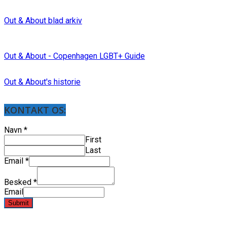
Out & About blad arkiv
Out & About - Copenhagen LGBT+ Guide
Out & About's historie
KONTAKT OS:
Navn
*
First
Last
Email
*
Besked
*
Email
Submit