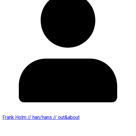
Frank Holm // han/hans // out&about