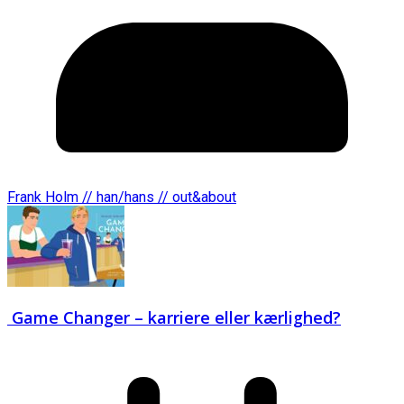
Frank Holm // han/hans // out&about
Game Changer – karriere eller kærlighed?