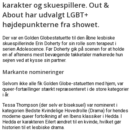
karakter og skuespillere. Out &
About har udvalgt LGBT+
højdepunkterne fra showet.
Der var en Golden Globestatuette til den åbne lesbiske
skuespillerinde Erin Doherty for sin rolle som terapeut i
serien Adolescence. Før Doherty gik på scenen for at holde
en af aftenens mest bevægende takketaler markerede hun
sejren ved at kysse sin partner.
​Markante nomineringer
​Selvom ikke alle fik Golden Globe-statuetten med hjem, var
queer-fortællinger stærkt repræsenteret i de store kategorier
i år.
Tessa Thompson (der selv er biseksuel) var nomineret i
kategorien Bedste Kvindelige Hovedrolle (Drama) for hendes
moderne queer fortolkning af en Ibens klassiker i Hedda. I
Hedda er karakteren Eilert ændret til en kvinde, hvilket gør
historien til et lesbiske drama.