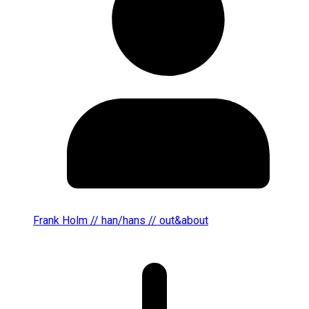
Frank Holm // han/hans // out&about