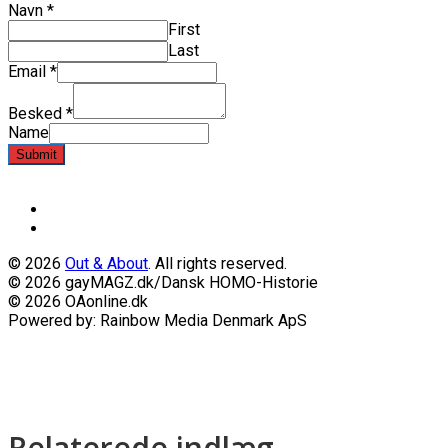
Navn
*
First
Last
Email
*
Besked
*
Name
Submit
© 2026
Out & About
. All rights reserved.
© 2026 gayMAGZ.dk/Dansk HOMO-Historie
© 2026 OAonline.dk
Powered by: Rainbow Media Denmark ApS
Relaterede indlæg