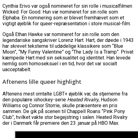
Cynthia Erivo var også nomineret for sin rolle i musicalfilmen
Wicked: For Good. Hun var nomineret for sin rolle som
Elphaba. En nominering som er blevet fremhævet som et
vigtigt øjeblik for queer-repræsentation i store musical-film.
Også Ethan Hawke var nomineret for sin rolle som den
legendariske sangskriver Lorenz Hart. Hart, der døede i 1943
har skrevet teksterne til udødelige klassikere som “Blue
Moon”, “My Funny Valentine” og “The Lady Is a Tramp”. Privat
kæmpede Hart med sin seksualitet og identitet. Han levede
nemlig som homoseksuel i en tid, hvor det var socialt
uacceptabelt.
​Aftenens lille queer highlight
Aftenens mest omtalte LGBT+ øjeblik var, da stjernerne fra
den populære ishockey-serie
Heated Rivalry
, Hudson
Williams og Connor Storrie, skulle præsentere en pris
sammen. De gik på scenen til Chappell Roans “Pink Pony
Club”, hvilket vakte stor begejstring i salen. Heated Rivalry
der i Danmark får premiere den 23. januar på HBO Max.