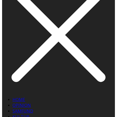
HOME
OPINION
SAMFUND
KULTUR