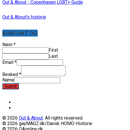
Out & About - Copenhagen LGBT+ Guide
Out & About's historie
KONTAKT OS:
Navn
*
First
Last
Email
*
Besked
*
Name
Submit
© 2026
Out & About
. All rights reserved.
© 2026 gayMAGZ.dk/Dansk HOMO-Historie
© 2026 OAonline.dk