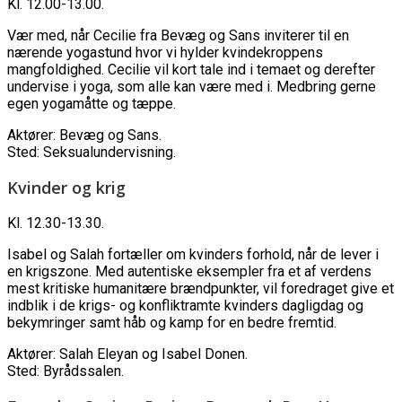
Kl. 12.00-13.00.
Vær med, når Cecilie fra Bevæg og Sans inviterer til en
nærende yogastund hvor vi hylder kvindekroppens
mangfoldighed. Cecilie vil kort tale ind i temaet og derefter
undervise i yoga, som alle kan være med i. Medbring gerne
egen yogamåtte og tæppe.
Aktører: Bevæg og Sans.
Sted: Seksualundervisning.
Kvinder og krig
Kl. 12.30-13.30.
Isabel og Salah fortæller om kvinders forhold, når de lever i
en krigszone. Med autentiske eksempler fra et af verdens
mest kritiske humanitære brændpunkter, vil foredraget give et
indblik i de krigs- og konfliktramte kvinders dagligdag og
bekymringer samt håb og kamp for en bedre fremtid.
Aktører: Salah Eleyan og Isabel Donen.
Sted: Byrådssalen.