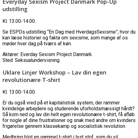
Everyday Sexism Project Danmark Pop-Up
udstilling
Kl. 13.00-14.00.
Se ESPDs udstilling “En Dag med HverdagsSexisme”, hvor du
kan læse historier og fakta om sexisme, som mange af os
møder hver dag på tværs af køn.
Aktører: Everday Sexism Project Danmark.
Sted: Seksualundervisning.
Uklare Linjer Workshop – Lav din egen
revolutionære T-shirt
Kl. 13.00-14.00.
Er du også vred på et kapitalistisk system, der rammer
kvindelige arbejdere og studerende uforholdsmæssigt hårdt?
Så kom ned og lav din helt egen revolutionære t-shirt, få afløb
for nogle af dine frustrationer og snak med andre om kvinders
frigørelse gennem klassekamp og socialistisk revolution.
Medbring blot en gammel t-shirt i lyst stof, som du vil