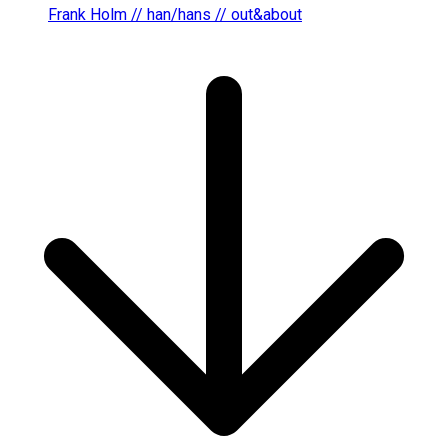
Frank Holm // han/hans // out&about