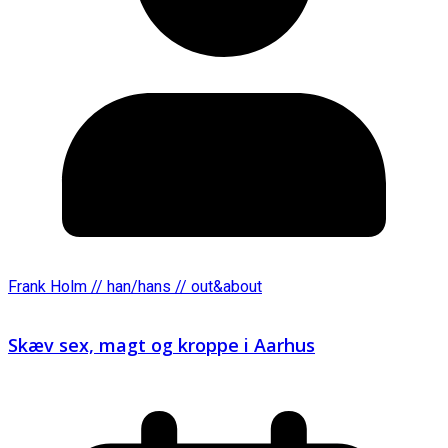
Frank Holm // han/hans // out&about
Skæv sex, magt og kroppe i Aarhus