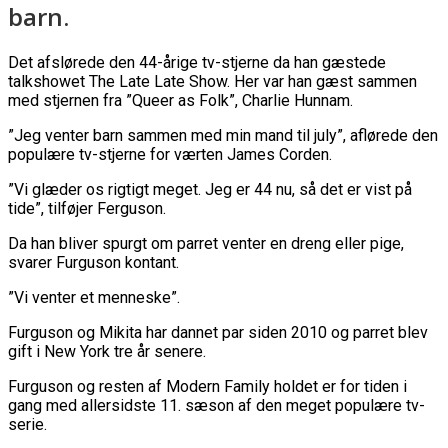
barn.
Det afslørede den 44-årige tv-stjerne da han gæstede
talkshowet The Late Late Show. Her var han gæst sammen
med stjernen fra ”Queer as Folk”, Charlie Hunnam.
”Jeg venter barn sammen med min mand til july”, aflørede den
populære tv-stjerne for værten James Corden.
”Vi glæder os rigtigt meget. Jeg er 44 nu, så det er vist på
tide”, tilføjer Ferguson.
Da han bliver spurgt om parret venter en dreng eller pige,
svarer Furguson kontant.
”Vi venter et menneske”.
Furguson og Mikita har dannet par siden 2010 og parret blev
gift i New York tre år senere.
Furguson og resten af Modern Family holdet er for tiden i
gang med allersidste 11. sæson af den meget populære tv-
serie.