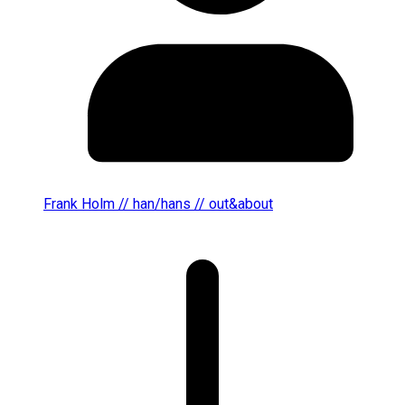
Frank Holm // han/hans // out&about