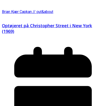
Brian Kjær Capkan // out&about
Optøjeret på Christopher Street i New York
(1969)