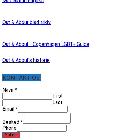
Mediakit in English
Out & About blad arkiv
Out & About - Copenhagen LGBT+ Guide
Out & About's historie
KONTAKT OS:
Navn
*
First
Last
Email
*
Besked
*
Phone
Submit