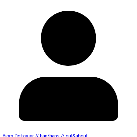
Bjorn Dotzauer // han/hans // out&about