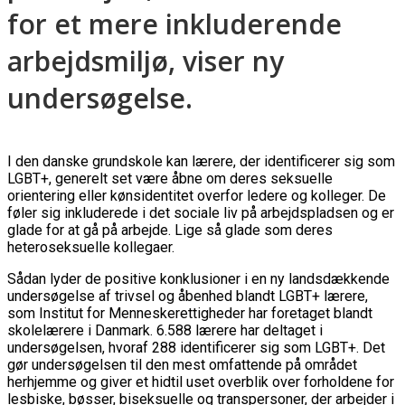
for et mere inkluderende
arbejdsmiljø, viser ny
undersøgelse.
I den danske grundskole kan lærere, der identificerer sig som
LGBT+, generelt set være åbne om deres seksuelle
orientering eller kønsidentitet overfor ledere og kolleger. De
føler sig inkluderede i det sociale liv på arbejdspladsen og er
glade for at gå på arbejde. Lige så glade som deres
heteroseksuelle kollegaer.
Sådan lyder de positive konklusioner i en ny landsdækkende
undersøgelse af trivsel og åbenhed blandt LGBT+ lærere,
som Institut for Menneskerettigheder har foretaget blandt
skolelærere i Danmark. 6.588 lærere har deltaget i
undersøgelsen, hvoraf 288 identificerer sig som LGBT+. Det
gør undersøgelsen til den mest omfattende på området
herhjemme og giver et hidtil uset overblik over forholdene for
lesbiske, bøsser, biseksuelle og transpersoner, der arbejder i