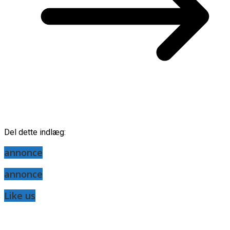
Del dette indlæg:
annonce
annonce
Like us