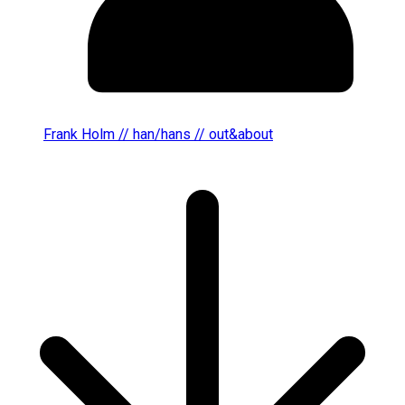
Frank Holm // han/hans // out&about