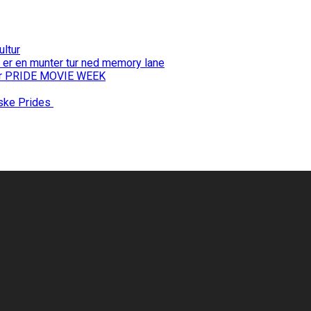
ultur
 er en munter tur ned memory lane
 for PRIDE MOVIE WEEK
nske Prides