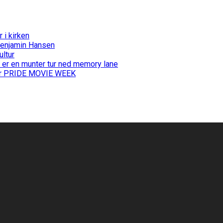
i kirken
Benjamin Hansen
ultur
 er en munter tur ned memory lane
 for PRIDE MOVIE WEEK