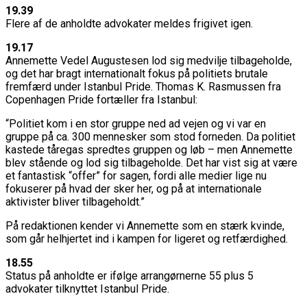
19.39
Flere af de anholdte advokater meldes frigivet igen.
19.17
Annemette Vedel Augustesen lod sig medvilje tilbageholde,
og det har bragt internationalt fokus på politiets brutale
fremfærd under Istanbul Pride. Thomas K. Rasmussen fra
Copenhagen Pride fortæller fra Istanbul:
“Politiet kom i en stor gruppe ned ad vejen og vi var en
gruppe på ca. 300 mennesker som stod forneden. Da politiet
kastede tåregas spredtes gruppen og løb – men Annemette
blev stående og lod sig tilbageholde. Det har vist sig at være
et fantastisk “offer” for sagen, fordi alle medier lige nu
fokuserer på hvad der sker her, og på at internationale
aktivister bliver tilbageholdt.”
På redaktionen kender vi Annemette som en stærk kvinde,
som går helhjertet ind i kampen for ligeret og retfærdighed.
18.55
Status på anholdte er ifølge arrangørnerne 55 plus 5
advokater tilknyttet Istanbul Pride.