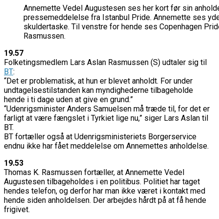
Annemette Vedel Augustesen ses her kort før sin anhold
pressemeddelelse fra Istanbul Pride. Annemette ses yders
skuldertaske. Til venstre for hende ses Copenhagen Pr
Rasmussen.
19.57
Folketingsmedlem Lars Aslan Rasmussen (S) udtaler sig til
BT
:
“Det er problematisk, at hun er blevet anholdt. For under
undtagelsestilstanden kan myndighederne tilbageholde
hende i ti dage uden at give en grund.”
“Udenrigsminister Anders Samuelsen må træde til, for det er
farligt at være fængslet i Tyrkiet lige nu,” siger Lars Aslan til
BT.
BT fortæller også at Udenrigsministeriets Borgerservice
endnu ikke har fået meddelelse om Annemettes anholdelse.
19.53
Thomas K. Rasmussen fortæller, at Annemette Vedel
Augustesen tilbageholdes i en politibus. Politiet har taget
hendes telefon, og derfor har man ikke været i kontakt med
hende siden anholdelsen. Der arbejdes hårdt på at få hende
frigivet.