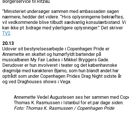
Borgerservice til Ritzau.
“Ministeriet undersøger sammen med ambassaden sagen
nærmere, hedder det videre. “Hvis oplysningerne bekræftes,
vil vedkommende blive tilbudt sædvanlig konsulærbistand. Vi
kan ikke pt. bidrage med yderligere oplysninger.” Det skriver
TV2
.
20.13
Udover sit bestyrelsesarbejde i Copenhagen Pride er
Annemette en skattet og humørfyldt bartender på
musicalbaren My Fair Ladies i Mikkel Bryggers Gade.
Derudover er hun involveret i teater og det københavnske
dragmiljø med karakteren Bjarno, som hun blandt andet har
optrådt som under Copenhagen Prides Drag Night sidste år
og ved Draghouses shows i Vega.
Annemette Vedel Augustesen ses her sammen med Cope
Thomas K. Rasmussen i Istanbul for et par dage siden.
Foto: Thomas K. Rasmussen / Copenhagen Pride