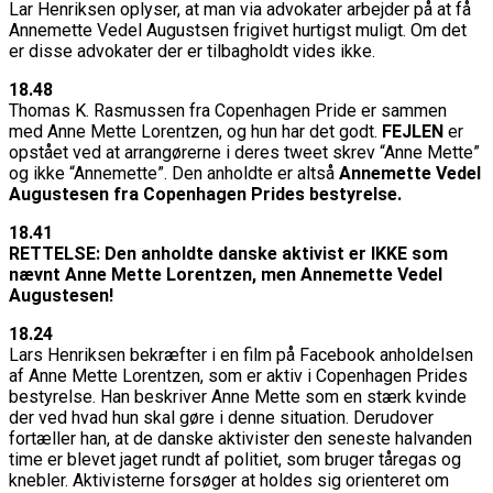
Lar Henriksen oplyser, at man via advokater arbejder på at få
Annemette Vedel Augustsen frigivet hurtigst muligt. Om det
er disse advokater der er tilbagholdt vides ikke.
18.48
Thomas K. Rasmussen fra Copenhagen Pride er sammen
med Anne Mette Lorentzen, og hun har det godt.
FEJLEN
er
opstået ved at arrangørerne i deres tweet skrev “Anne Mette”
og ikke “Annemette”. Den anholdte er altså
Annemette Vedel
Augustesen fra Copenhagen Prides bestyrelse.
18.41
RETTELSE: Den anholdte danske aktivist er IKKE som
nævnt Anne Mette Lorentzen, men Annemette Vedel
Augustesen!
18.24
Lars Henriksen bekræfter i en film på Facebook anholdelsen
af Anne Mette Lorentzen, som er aktiv i Copenhagen Prides
bestyrelse. Han beskriver Anne Mette som en stærk kvinde
der ved hvad hun skal gøre i denne situation. Derudover
fortæller han, at de danske aktivister den seneste halvanden
time er blevet jaget rundt af politiet, som bruger tåregas og
knebler. Aktivisterne forsøger at holdes sig orienteret om