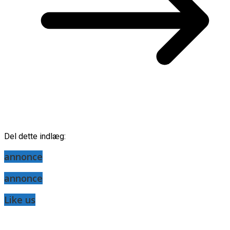
Del dette indlæg:
annonce
annonce
Like us