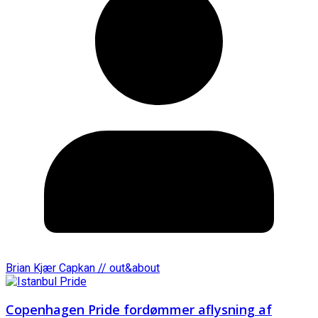
Brian Kjær Capkan // out&about
Copenhagen Pride fordømmer aflysning af