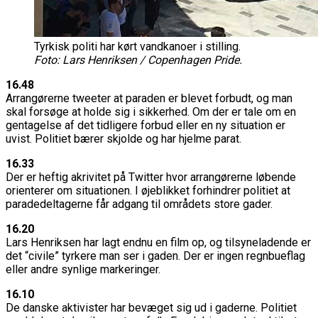
Tyrkisk politi har kørt vandkanoer i stilling.
Foto: Lars Henriksen / Copenhagen Pride.
16.48
Arrangørerne tweeter at paraden er blevet forbudt, og man
skal forsøge at holde sig i sikkerhed. Om der er tale om en
gentagelse af det tidligere forbud eller en ny situation er
uvist. Politiet bærer skjolde og har hjelme parat.
16.33
Der er heftig akrivitet på Twitter hvor arrangørerne løbende
orienterer om situationen. I øjeblikket forhindrer politiet at
paradedeltagerne får adgang til områdets store gader.
16.20
Lars Henriksen har lagt endnu en film op, og tilsyneladende er
det “civile” tyrkere man ser i gaden. Der er ingen regnbueflag
eller andre synlige markeringer.
16.10
De danske aktivister har bevæget sig ud i gaderne. Politiet