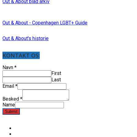
Out & About blad arkiv
Out & About - Copenhagen LGBT+ Guide
Out & About's historie
KONTAKT OS:
Navn
*
First
Last
Email
*
Besked
*
Name
Submit