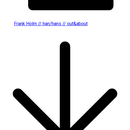
Frank Holm // han/hans // out&about