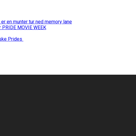
 er en munter tur ned memory lane
 for PRIDE MOVIE WEEK
nske Prides