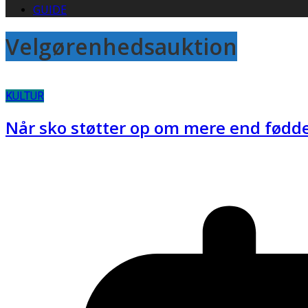
GUIDE
Velgørenhedsauktion
KULTUR
Når sko støtter op om mere end fødd