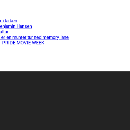
i kirken
Benjamin Hansen
ultur
 er en munter tur ned memory lane
 for PRIDE MOVIE WEEK