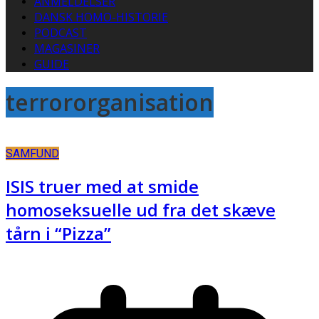
ANMELDELSER
DANSK HOMO-HISTORIE
PODCAST
MAGASINER
GUIDE
terrororganisation
SAMFUND
ISIS truer med at smide
homoseksuelle ud fra det skæve
tårn i “Pizza”