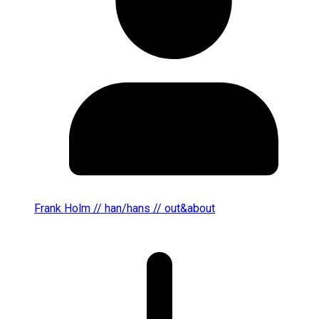
Frank Holm // han/hans // out&about