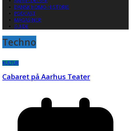
ANMELDELSER
DANSK HOMO-HISTORIE
PODCAST
MAGASINER
GUIDE
Techno
KULTUR
Cabaret på Aarhus Teater