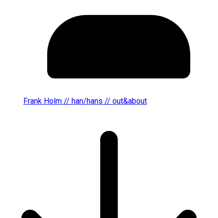
Frank Holm // han/hans // out&about