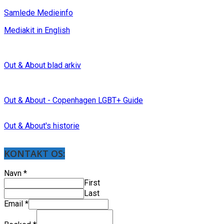
Samlede Medieinfo
Mediakit in English
Out & About blad arkiv
Out & About - Copenhagen LGBT+ Guide
Out & About's historie
KONTAKT OS:
Navn
*
First
Last
Email
*