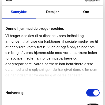
annonce
Samtykke
Detaljer
Om
annonce
Like us
Denne hjemmeside bruger cookies
Vi bruger cookies til at tilpasse vores indhold og
annoncer, til at vise dig funktioner til sociale medier og til
RAINBOW BUSINESS DENMARK
at analysere vores trafik. Vi deler også oplysninger om
din brug af vores hjemmeside med vores partnere inden
for sociale medier, annonceringspartnere og
analysepartnere. Vores partnere kan kombinere disse
data med andre oplysninger, du har givet dem, eller som
de har indsamlet fra din brug af deres tjenester.
Samtykkevalg
Nødvendig