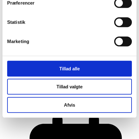
Præferencer
Statistik
Marketing
Tillad alle
Tillad valgte
Her er alle vinderne fra årets Danish
Rainbow Awards
Afvis