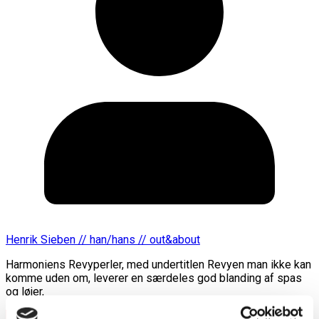
Henrik Sieben // han/hans // out&about
Harmoniens Revyperler, med undertitlen Revyen man ikke kan
komme uden om, leverer en særdeles god blanding af spas
og løjer,
Læs mere