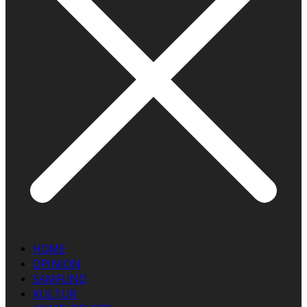
HOME
OPINION
SAMFUND
KULTUR