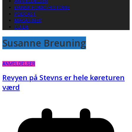
ANMELDELSER
DANSK HOMO-HISTORIE
PODCAST
MAGASINER
GUIDE
Susanne Breuning
ANMELDELSER
Revyen på Stevns er hele køreturen
værd