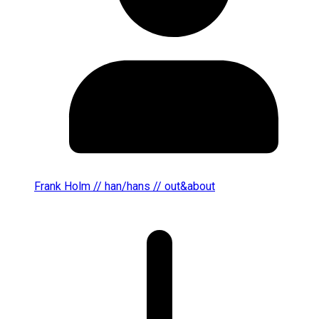
Frank Holm // han/hans // out&about