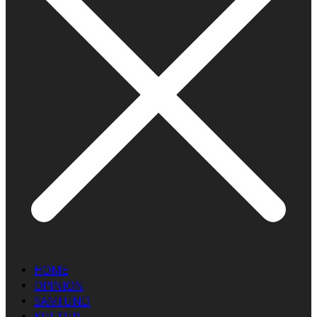
HOME
OPINION
SAMFUND
KULTUR