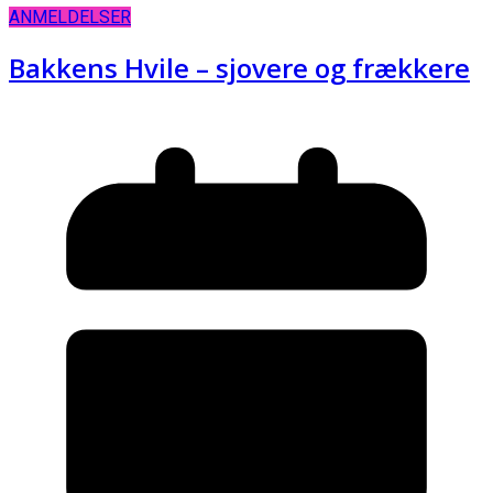
ANMELDELSER
Bakkens Hvile – sjovere og frækkere