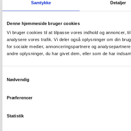
Samtykke
Detaljer
Denne hjemmeside bruger cookies
Vi bruger cookies til at tilpasse vores indhold og annoncer, til 
analysere vores trafik. Vi deler også oplysninger om din br
TEAM OUT & ABOUT:
for sociale medier, annonceringspartnere og analysepartner
SE VORT FASTE TEAM HER
andre oplysninger, du har givet dem, eller som de har indsamle
INDLÆG
Samtykkevalg
INDLÆG
Nødvendig
Medieinfo banner
Medieinfo magasin
Præferencer
Samlede Medieinfo
Statistik
Mediakit in English