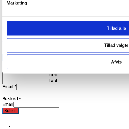
Marketing
Out & About blad arkiv
Out & About - Copenhagen LGBT+ Guide
Tillad alle
Out & About's historie
Tillad valgte
KONTAKT OS:
Afvis
Navn
*
First
Last
Email
*
Besked
*
Email
Submit