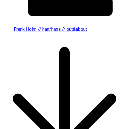
Frank Holm // han/hans // out&about