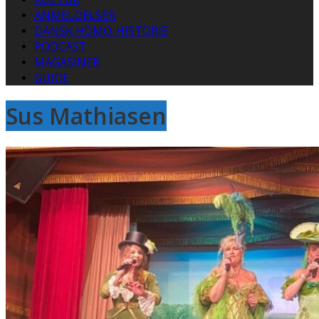
ANMELDELSER
DANSK HOMO-HISTORIE
PODCAST
MAGASINER
GUIDE
Sus Mathiasen