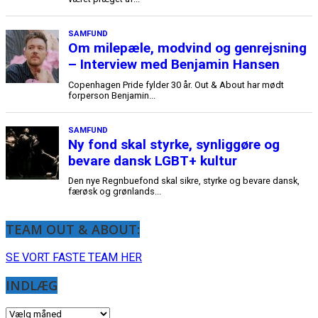
SAMFUND
Om milepæle, modvind og genrejsning
– Interview med Benjamin Hansen
Copenhagen Pride fylder 30 år. Out & About har mødt
forperson Benjamin...
SAMFUND
Ny fond skal styrke, synliggøre og
bevare dansk LGBT+ kultur
Den nye Regnbuefond skal sikre, styrke og bevare dansk,
færøsk og grønlands...
TEAM OUT & ABOUT:
SE VORT FASTE TEAM HER
INDLÆG
INDLÆG