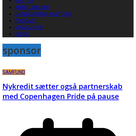
KULTUR
ANMELDELSER
DANSK HOMO-HISTORIE
PODCAST
MAGASINER
GUIDE
sponsor
SAMFUND
Nykredit sætter også partnerskab
med Copenhagen Pride på pause