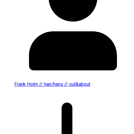
Frank Holm // han/hans // out&about