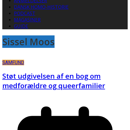
ANMELDELSER
DANSK HOMO-HISTORIE
PODCAST
MAGASINER
GUIDE
Sissel Moos
SAMFUND
Støt udgivelsen af en bog om
medforældre og queerfamilier