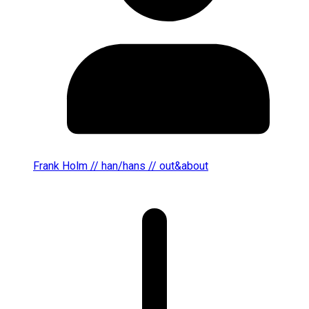
Frank Holm // han/hans // out&about