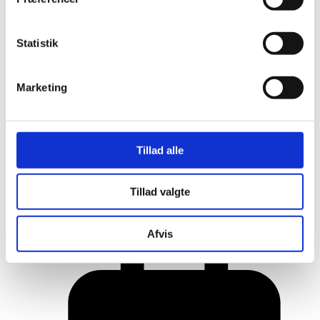
Statistik
Marketing
Tillad alle
Her er alle vinderne fra årets Danish
Tillad valgte
Rainbow Awards
Afvis