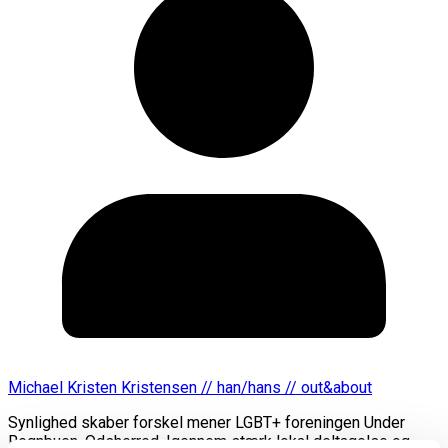
Michael Kristen Kristensen // han/hans // out&about
Synlighed skaber forskel mener LGBT+ foreningen Under
Regnbuen, Odsherred. Igennem stærk lokal deltagelse og