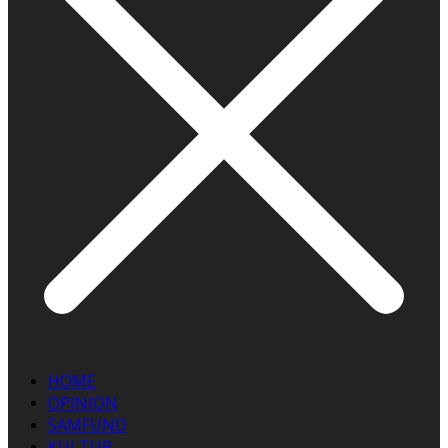
HOME
OPINION
SAMFUND
KULTUR