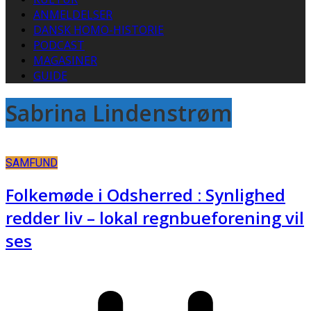
ANMELDELSER
DANSK HOMO-HISTORIE
PODCAST
MAGASINER
GUIDE
Sabrina Lindenstrøm
SAMFUND
Folkemøde i Odsherred : Synlighed
redder liv – lokal regnbueforening vil
ses