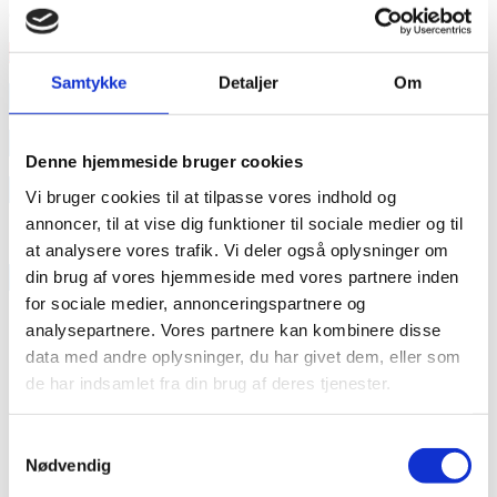
engagement kæmper de for accept, tryghed
Læs mere
Samtykke
Detaljer
Om
annonce
annonce
Denne hjemmeside bruger cookies
Like us
Vi bruger cookies til at tilpasse vores indhold og
annoncer, til at vise dig funktioner til sociale medier og til
at analysere vores trafik. Vi deler også oplysninger om
RAINBOW BUSINESS DENMARK
din brug af vores hjemmeside med vores partnere inden
for sociale medier, annonceringspartnere og
analysepartnere. Vores partnere kan kombinere disse
data med andre oplysninger, du har givet dem, eller som
de har indsamlet fra din brug af deres tjenester.
Samtykkevalg
Nødvendig