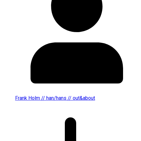
Frank Holm // han/hans // out&about