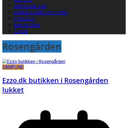
ANMELDELSER
DANSK HOMO-HISTORIE
PODCAST
MAGASINER
GUIDE
Rosengården
SAMFUND
Ezzo.dk butikken i Rosengården
lukket