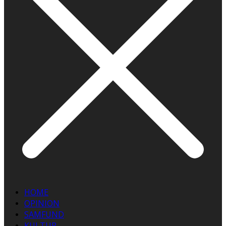
HOME
OPINION
SAMFUND
KULTUR