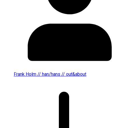
Frank Holm // han/hans // out&about