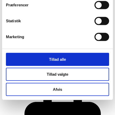
Præferencer
Statistik
Marketing
Tillad alle
Her er alle vinderne fra årets Danish
Tillad valgte
Rainbow Awards
Afvis