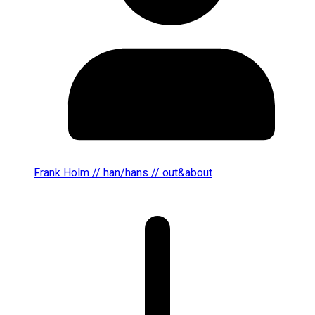
Frank Holm // han/hans // out&about