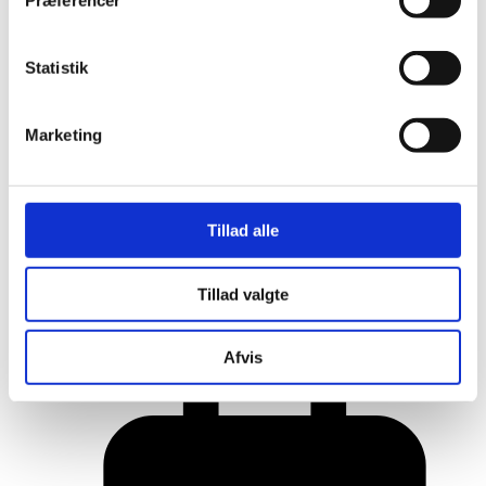
Præferencer
Statistik
Marketing
Tillad alle
Her er alle vinderne fra årets Danish
Tillad valgte
Rainbow Awards
Afvis