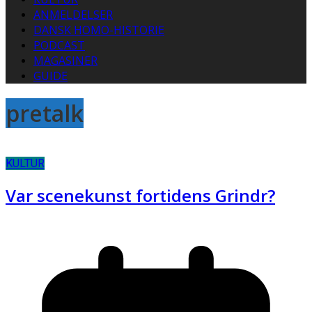
ANMELDELSER
DANSK HOMO-HISTORIE
PODCAST
MAGASINER
GUIDE
pretalk
KULTUR
Var scenekunst fortidens Grindr?