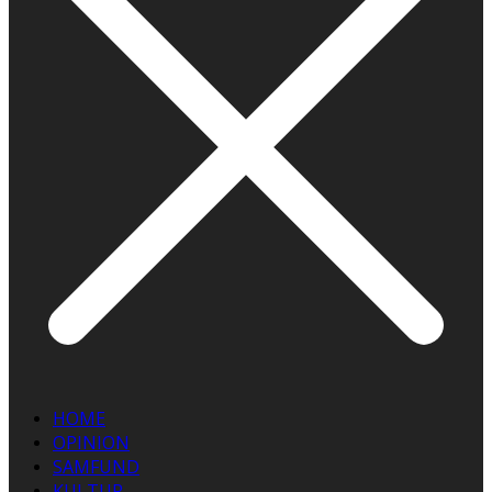
HOME
OPINION
SAMFUND
KULTUR