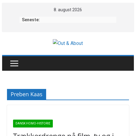
Skip
8. august 2026
to
Seneste:
content
Preben Kaas
DANSK HOMO-HISTORIE
Trækkerdrenge på film, tv og i