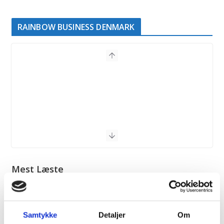
RAINBOW BUSINESS DENMARK
Mest Læste
SAMFUND
Fra fordømmelse til velsignelse: Kirken
omfavner de danske Prides
Samtykke
Detaljer
Om
Historisk set har forholdet mellem kirken og LGBT+ miljøet