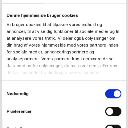
været præget af...
Denne hjemmeside bruger cookies
SAMFUND
Synlighed blev svaret, da Hamborg gik til
Vi bruger cookies til at tilpasse vores indhold og
Pride
annoncer, til at vise dig funktioner til sociale medier og til
En uge efter angrebet ved Pride i Berlin var der markant flere
at analysere vores trafik. Vi deler også oplysninger om
betjente på...
din brug af vores hjemmeside med vores partnere inden
for sociale medier, annonceringspartnere og
SAMFUND
analysepartnere. Vores partnere kan kombinere disse
Om milepæle, modvind og genrejsning –
Interview med Benjamin Hansen
data med andre oplysninger, du har givet dem, eller som
de har indsamlet fra din brug af deres tjenester.
Copenhagen Pride fylder 30 år. Out & About har mødt
forperson Benjamin...
S
Nødvendig
a
m
t
Præferencer
y
k