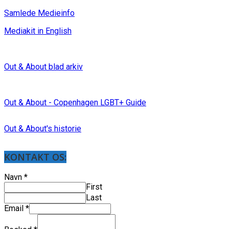
Samlede Medieinfo
Mediakit in English
Out & About blad arkiv
Out & About - Copenhagen LGBT+ Guide
Out & About's historie
KONTAKT OS:
Navn
*
First
Last
Email
*