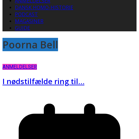
ANMELDELSER
DANSK HOMO-HISTORIE
PODCAST
MAGASINER
GUIDE
Poorna Bell
ANMELDELSER
I nødstilfælde ring til…