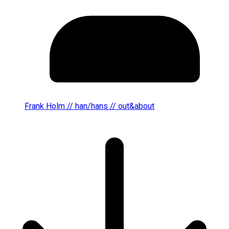
Frank Holm // han/hans // out&about