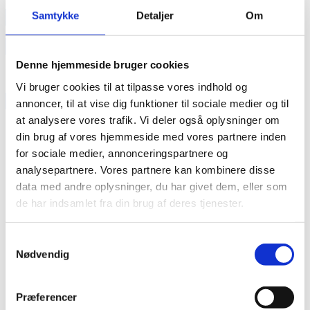
annonce
Samtykke
Detaljer
Om
Like us
Denne hjemmeside bruger cookies
Vi bruger cookies til at tilpasse vores indhold og
RAINBOW BUSINESS DENMARK
annoncer, til at vise dig funktioner til sociale medier og til
at analysere vores trafik. Vi deler også oplysninger om
din brug af vores hjemmeside med vores partnere inden
for sociale medier, annonceringspartnere og
analysepartnere. Vores partnere kan kombinere disse
data med andre oplysninger, du har givet dem, eller som
de har indsamlet fra din brug af deres tjenester.
Samtykkevalg
Nødvendig
Præferencer