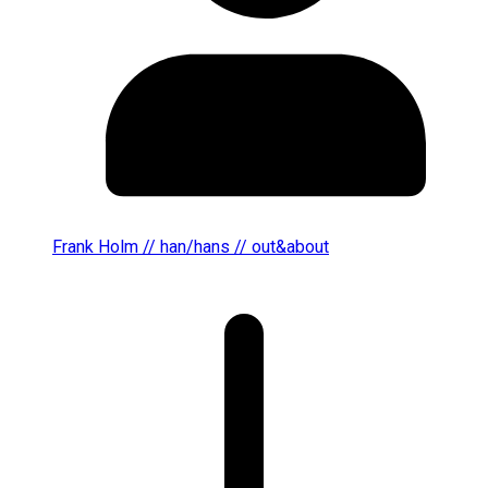
Frank Holm // han/hans // out&about