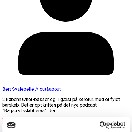
Bert Svalebølle // out&about
2 københavner-bøsser og 1 gæst på køretur, med et fyldt
barskab. Det er opskriften på det nye podcast
”Bagsædeslabberas”, der
Læs mere