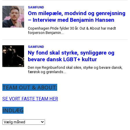
SAMFUND
Om milepæle, modvind og genrejsning
– Interview med Benjamin Hansen
Copenhagen Pride fylder 30 år. Out & About har mødt
forperson Benjamin...
SAMFUND
Ny fond skal styrke, synliggøre og
bevare dansk LGBT+ kultur
Den nye Regnbuefond skal sikre, styrke og bevare dansk,
færøsk og grønlands...
TEAM OUT & ABOUT:
SE VORT FASTE TEAM HER
INDLÆG
INDLÆG