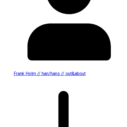
Frank Holm // han/hans // out&about