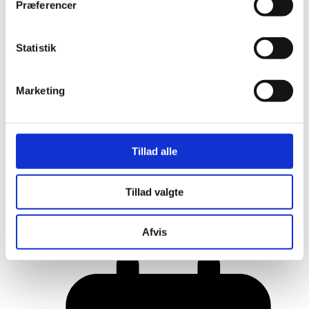
Præferencer
Statistik
Marketing
Tillad alle
Her er alle vinderne fra årets Danish
Tillad valgte
Rainbow Awards
Afvis