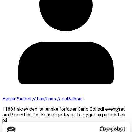
Henrik Sieben // han/hans // out&about
I 1883 skrev den italienske forfatter Carlo Collodi eventyret
om Pinocchio. Det Kongelige Teater forsøger sig nu med en
på
Læs mere