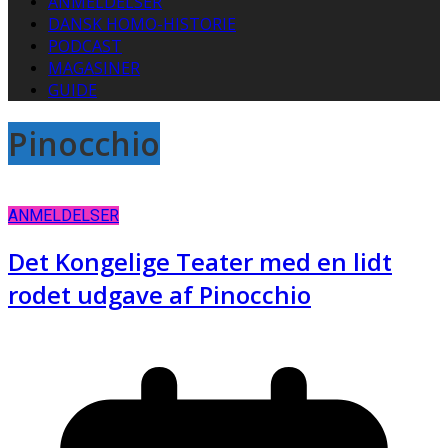
ANMELDELSER
DANSK HOMO-HISTORIE
PODCAST
MAGASINER
GUIDE
Pinocchio
ANMELDELSER
Det Kongelige Teater med en lidt
rodet udgave af Pinocchio