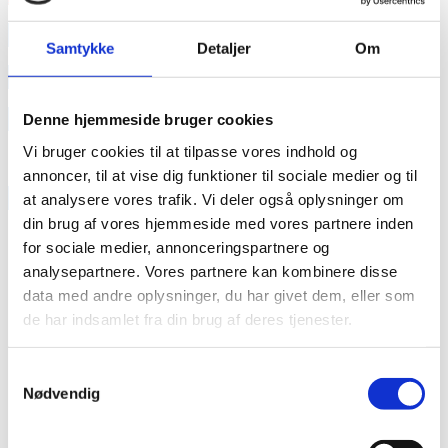
annonce
Samtykke
Detaljer
Om
annonce
Like us
Denne hjemmeside bruger cookies
Vi bruger cookies til at tilpasse vores indhold og
annoncer, til at vise dig funktioner til sociale medier og til
RAINBOW BUSINESS DENMARK
at analysere vores trafik. Vi deler også oplysninger om
din brug af vores hjemmeside med vores partnere inden
for sociale medier, annonceringspartnere og
analysepartnere. Vores partnere kan kombinere disse
data med andre oplysninger, du har givet dem, eller som
de har indsamlet fra din brug af deres tjenester.
Samtykkevalg
Nødvendig