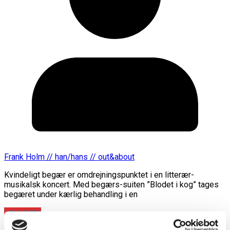
Frank Holm // han/hans // out&about
Kvindeligt begær er omdrejningspunktet i en litterær-
musikalsk koncert. Med begærs-suiten ”Blodet i kog” tages
begæret under kærlig behandling i en
Læs mere