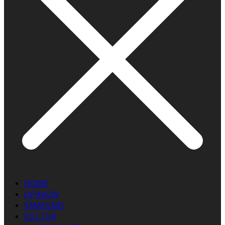
HOME
OPINION
SAMFUND
KULTUR