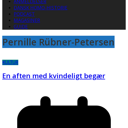
ANMELDELSER
DANSK HOMO-HISTORIE
PODCAST
MAGASINER
GUIDE
Pernille Rübner-Petersen
KULTUR
En aften med kvindeligt begær