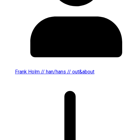
Frank Holm // han/hans // out&about