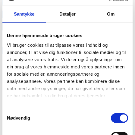
annonce
annonce
Samtykke
Detaljer
Om
Like us
Denne hjemmeside bruger cookies
Vi bruger cookies til at tilpasse vores indhold og
RAINBOW BUSINESS DENMARK
annoncer, til at vise dig funktioner til sociale medier og til
at analysere vores trafik. Vi deler også oplysninger om
din brug af vores hjemmeside med vores partnere inden
for sociale medier, annonceringspartnere og
analysepartnere. Vores partnere kan kombinere disse
data med andre oplysninger, du har givet dem, eller som
de har indsamlet fra din brug af deres tjenester.
Samtykkevalg
Nødvendig