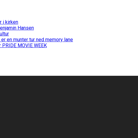
i kirken
Benjamin Hansen
ultur
 er en munter tur ned memory lane
 for PRIDE MOVIE WEEK