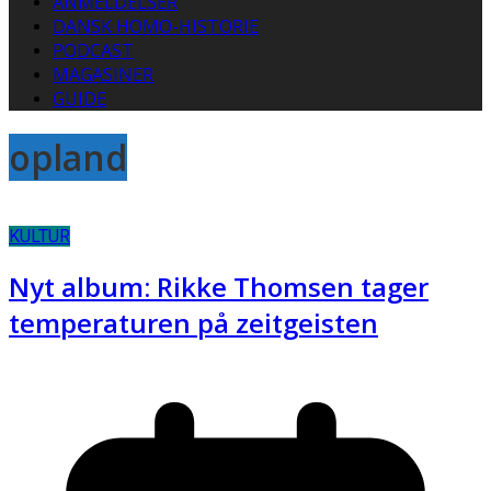
ANMELDELSER
DANSK HOMO-HISTORIE
PODCAST
MAGASINER
GUIDE
opland
KULTUR
Nyt album: Rikke Thomsen tager
temperaturen på zeitgeisten