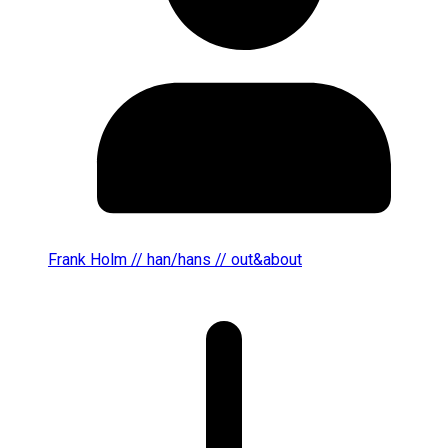
Frank Holm // han/hans // out&about