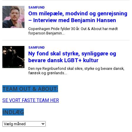
SAMFUND
Om milepæle, modvind og genrejsning
– Interview med Benjamin Hansen
Copenhagen Pride fylder 30 år. Out & About har mødt
forperson Benjamin...
SAMFUND
Ny fond skal styrke, synliggøre og
bevare dansk LGBT+ kultur
Den nye Regnbuefond skal sikre, styrke og bevare dansk,
færøsk og grønlands...
TEAM OUT & ABOUT:
SE VORT FASTE TEAM HER
INDLÆG
INDLÆG