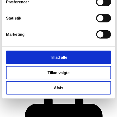
Præferencer
Statistik
Marketing
Tillad alle
Her er alle vinderne fra årets Danish
Tillad valgte
Rainbow Awards
Afvis