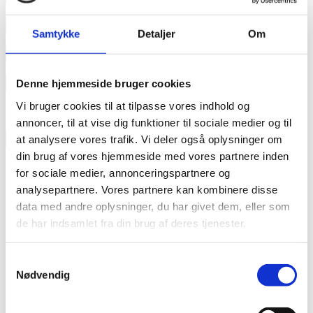
annonce
Samtykke
Detaljer
Om
annonce
Like us
Denne hjemmeside bruger cookies
Vi bruger cookies til at tilpasse vores indhold og
annoncer, til at vise dig funktioner til sociale medier og til
RAINBOW BUSINESS DENMARK
at analysere vores trafik. Vi deler også oplysninger om
din brug af vores hjemmeside med vores partnere inden
for sociale medier, annonceringspartnere og
analysepartnere. Vores partnere kan kombinere disse
data med andre oplysninger, du har givet dem, eller som
de har indsamlet fra din brug af deres tjenester.
Samtykkevalg
Nødvendig