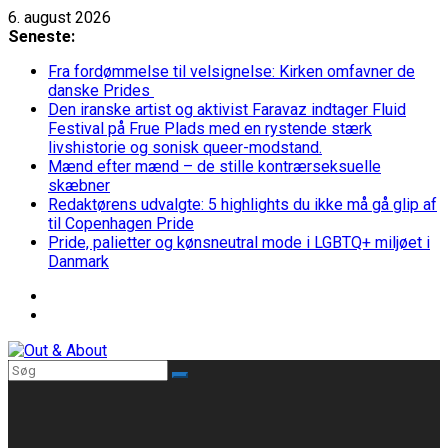
Skip
6. august 2026
to
Seneste:
content
Fra fordømmelse til velsignelse: Kirken omfavner de
danske Prides
Den iranske artist og aktivist Faravaz indtager Fluid
Festival på Frue Plads med en rystende stærk
livshistorie og sonisk queer-modstand.
Mænd efter mænd – de stille kontrærseksuelle
skæbner
Redaktørens udvalgte: 5 highlights du ikke må gå glip af
til Copenhagen Pride
Pride, palietter og kønsneutral mode i LGBTQ+ miljøet i
Danmark