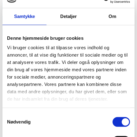
annonce
Samtykke
Detaljer
Om
annonce
Like us
Denne hjemmeside bruger cookies
Vi bruger cookies til at tilpasse vores indhold og
annoncer, til at vise dig funktioner til sociale medier og til
RAINBOW BUSINESS DENMARK
at analysere vores trafik. Vi deler også oplysninger om
din brug af vores hjemmeside med vores partnere inden
for sociale medier, annonceringspartnere og
analysepartnere. Vores partnere kan kombinere disse
data med andre oplysninger, du har givet dem, eller som
de har indsamlet fra din brug af deres tjenester.
Samtykkevalg
Nødvendig