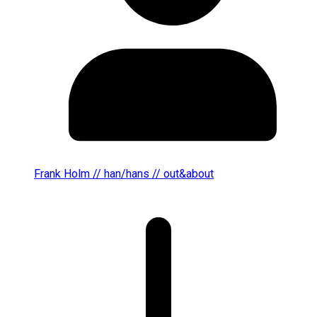
Frank Holm // han/hans // out&about