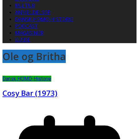
KULTUR
ANMELDELSER
DANSK HOMO-HISTORIE
PODCAST
MAGASINER
GUIDE
Ole og Britha
Dansk HOMO-Historie
Cosy Bar (1973)