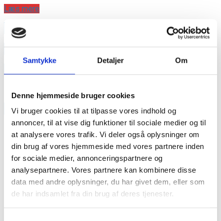
Læs mere
annonce
annonce
Samtykke
Detaljer
Om
Like us
Denne hjemmeside bruger cookies
RAINBOW BUSINESS DENMARK
Vi bruger cookies til at tilpasse vores indhold og
annoncer, til at vise dig funktioner til sociale medier og til
at analysere vores trafik. Vi deler også oplysninger om
din brug af vores hjemmeside med vores partnere inden
for sociale medier, annonceringspartnere og
analysepartnere. Vores partnere kan kombinere disse
data med andre oplysninger, du har givet dem, eller som
de har indsamlet fra din brug af deres tjenester.
Samtykkevalg