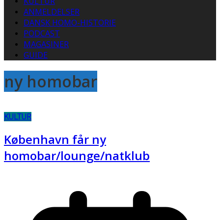
KULTUR
ANMELDELSER
DANSK HOMO-HISTORIE
PODCAST
MAGASINER
GUIDE
ny homobar
KULTUR
København får ny
homobar/lounge/natklub