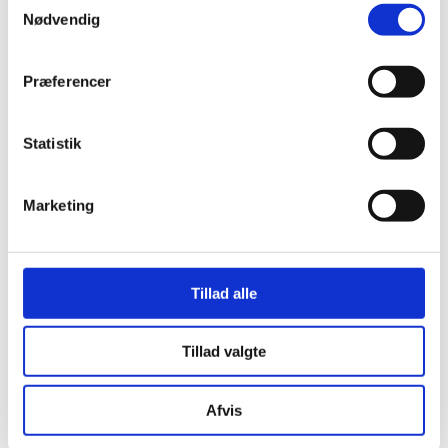
Nødvendig
Præferencer
Statistik
Marketing
Tillad alle
Her er alle vinderne fra årets Danish
Rainbow Awards
Tillad valgte
Afvis