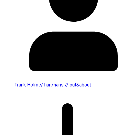
Frank Holm // han/hans // out&about