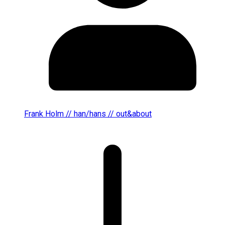
Frank Holm // han/hans // out&about