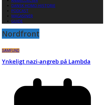
ANMELDELSER
DANSK HOMO-HISTORIE
PODCAST
MAGASINER
GUIDE
Nordfront
SAMFUND
Ynkeligt nazi-angreb på Lambda