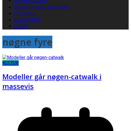
ANMELDELSER
DANSK HOMO-HISTORIE
PODCAST
MAGASINER
GUIDE
nøgne fyre
KULTUR
Modeller går nøgen-catwalk i
massevis