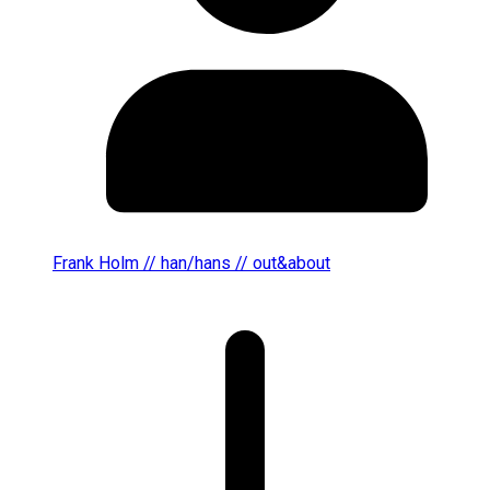
Frank Holm // han/hans // out&about