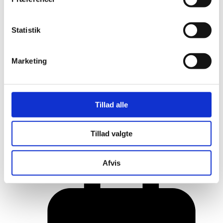
Statistik
Marketing
Tillad alle
Her er alle vinderne fra årets Danish
Tillad valgte
Rainbow Awards
Afvis