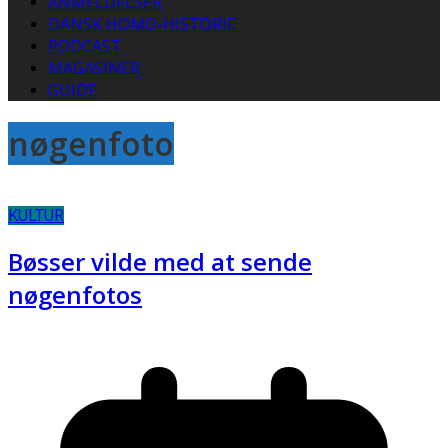
ANMELDELSER
DANSK HOMO-HISTORIE
PODCAST
MAGASINER
GUIDE
nøgenfoto
KULTUR
Bøsser vilde med at sende
nøgenfotos