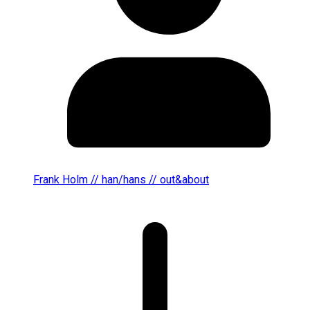
Frank Holm // han/hans // out&about