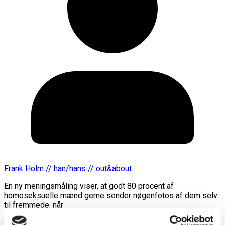
Frank Holm // han/hans // out&about
En ny meningsmåling viser, at godt 80 procent af
homoseksuelle mænd gerne sender nøgenfotos af dem selv
til fremmede, når
Læs mere