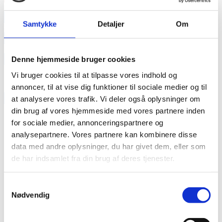
annonce
Samtykke
Detaljer
Om
annonce
Like us
Denne hjemmeside bruger cookies
Vi bruger cookies til at tilpasse vores indhold og
annoncer, til at vise dig funktioner til sociale medier og til
RAINBOW BUSINESS DENMARK
at analysere vores trafik. Vi deler også oplysninger om
din brug af vores hjemmeside med vores partnere inden
for sociale medier, annonceringspartnere og
analysepartnere. Vores partnere kan kombinere disse
data med andre oplysninger, du har givet dem, eller som
de har indsamlet fra din brug af deres tjenester.
Samtykkevalg
Nødvendig