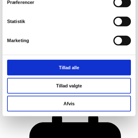
Præferencer
Statistik
Marketing
Tillad alle
Her er alle vinderne fra årets Danish
Tillad valgte
Rainbow Awards
Afvis