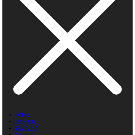
HOME
OPINION
SAMFUND
KULTUR