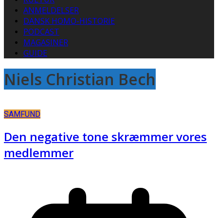
ANMELDELSER
DANSK HOMO-HISTORIE
PODCAST
MAGASINER
GUIDE
Niels Christian Bech
SAMFUND
Den negative tone skræmmer vores
medlemmer