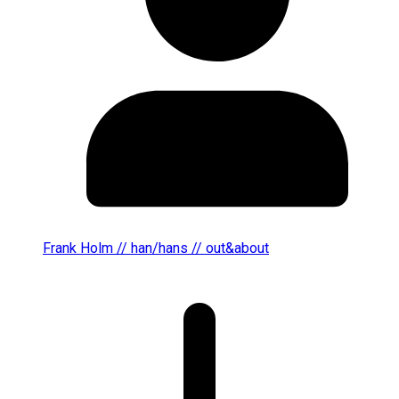
Frank Holm // han/hans // out&about