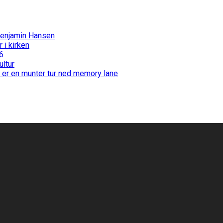
Benjamin Hansen
i kirken
6
ultur
 er en munter tur ned memory lane