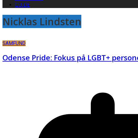
GUIDE
Nicklas Lindsten
SAMFUND
Odense Pride: Fokus på LGBT+ perso