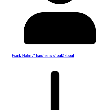
Frank Holm // han/hans // out&about