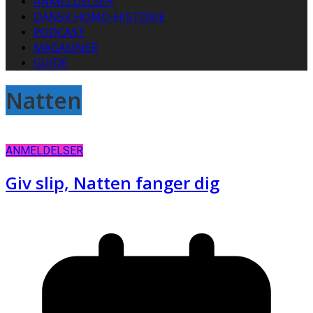
ANMELDELSER
DANSK HOMO-HISTORIE
PODCAST
MAGASINER
GUIDE
Natten
ANMELDELSER
Giv slip, Natten fanger dig