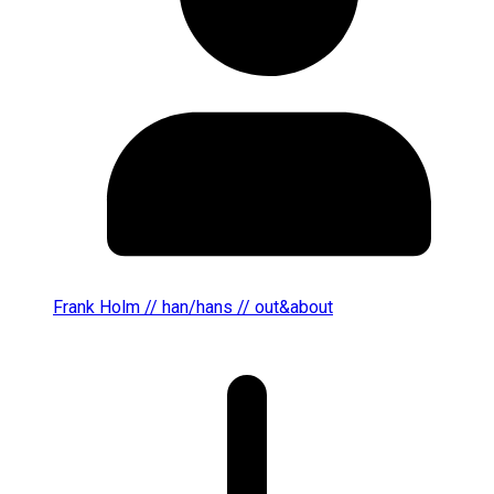
Frank Holm // han/hans // out&about