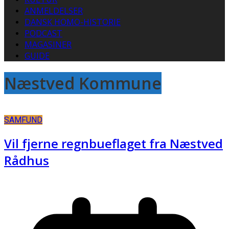
ANMELDELSER
DANSK HOMO-HISTORIE
PODCAST
MAGASINER
GUIDE
Næstved Kommune
SAMFUND
Vil fjerne regnbueflaget fra Næstved
Rådhus