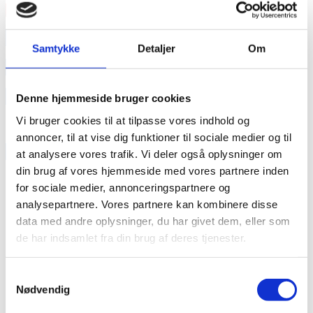
Læs mere
annonce
Samtykke
Detaljer
Om
annonce
Like us
Denne hjemmeside bruger cookies
Vi bruger cookies til at tilpasse vores indhold og
annoncer, til at vise dig funktioner til sociale medier og til
RAINBOW BUSINESS DENMARK
at analysere vores trafik. Vi deler også oplysninger om
din brug af vores hjemmeside med vores partnere inden
for sociale medier, annonceringspartnere og
analysepartnere. Vores partnere kan kombinere disse
data med andre oplysninger, du har givet dem, eller som
de har indsamlet fra din brug af deres tjenester.
Samtykkevalg
Nødvendig