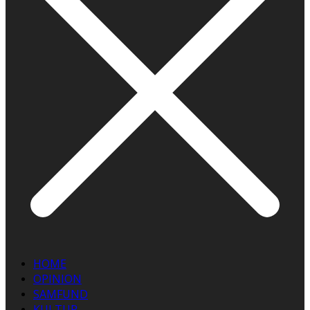
HOME
OPINION
SAMFUND
KULTUR