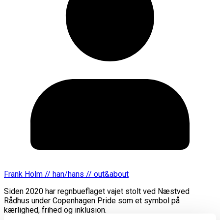
Frank Holm // han/hans // out&about
​Siden 2020 har regnbueflaget vajet stolt ved Næstved
Rådhus under Copenhagen Pride som et symbol på
kærlighed, frihed og inklusion.