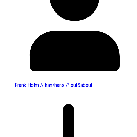
Frank Holm // han/hans // out&about