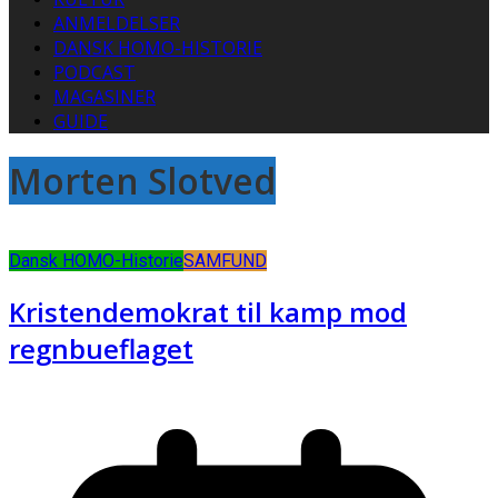
ANMELDELSER
DANSK HOMO-HISTORIE
PODCAST
MAGASINER
GUIDE
Morten Slotved
Dansk HOMO-Historie
SAMFUND
Kristendemokrat til kamp mod
regnbueflaget