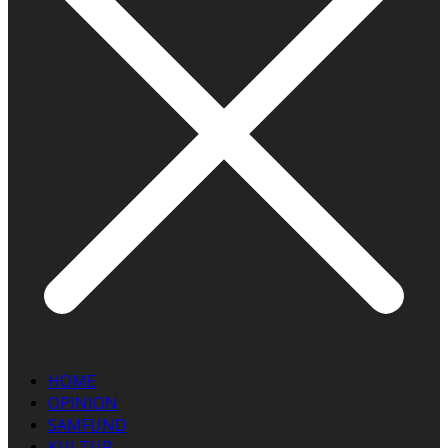
HOME
OPINION
SAMFUND
KULTUR