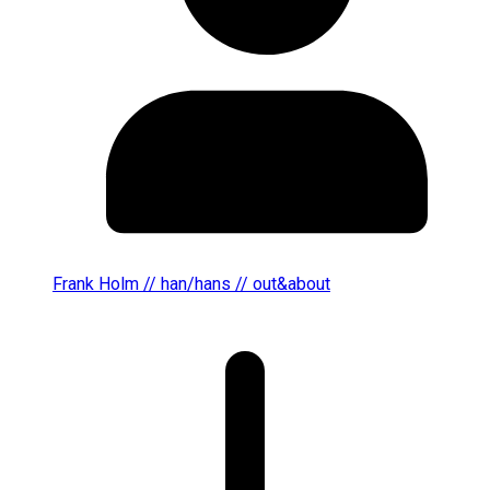
Frank Holm // han/hans // out&about