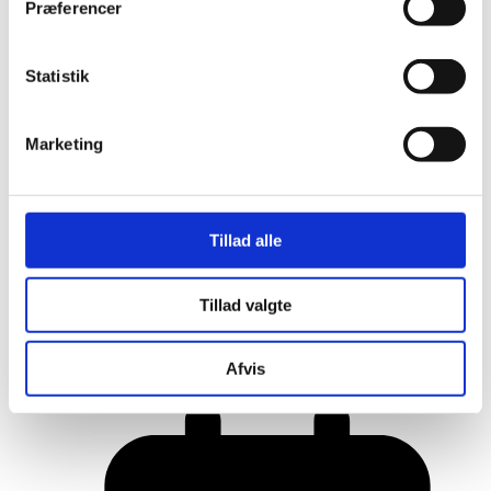
Præferencer
Statistik
Marketing
Tillad alle
Her er alle vinderne fra årets Danish
Tillad valgte
Rainbow Awards
Afvis