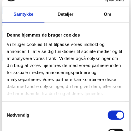
annonce
Samtykke
Detaljer
Om
annonce
Like us
Denne hjemmeside bruger cookies
Vi bruger cookies til at tilpasse vores indhold og
annoncer, til at vise dig funktioner til sociale medier og til
RAINBOW BUSINESS DENMARK
at analysere vores trafik. Vi deler også oplysninger om
din brug af vores hjemmeside med vores partnere inden
for sociale medier, annonceringspartnere og
analysepartnere. Vores partnere kan kombinere disse
data med andre oplysninger, du har givet dem, eller som
de har indsamlet fra din brug af deres tjenester.
Samtykkevalg
Nødvendig