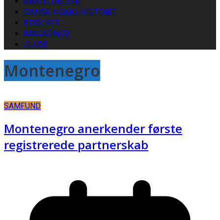
ANMELDELSER
DANSK HOMO-HISTORIE
PODCAST
MAGASINER
GUIDE
Montenegro
SAMFUND
Montenegro anerkender første
registrerede partnerskab