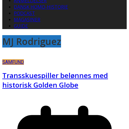
ANMELDELSER
DANSK HOMO-HISTORIE
PODCAST
MAGASINER
GUIDE
MJ Rodriguez
SAMFUND
Transskuespiller belønnes med
historisk Golden Globe