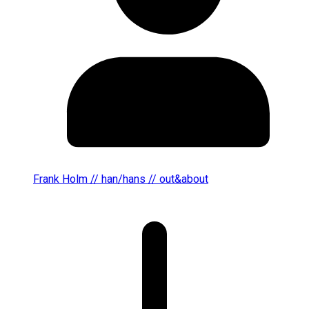
Frank Holm // han/hans // out&about