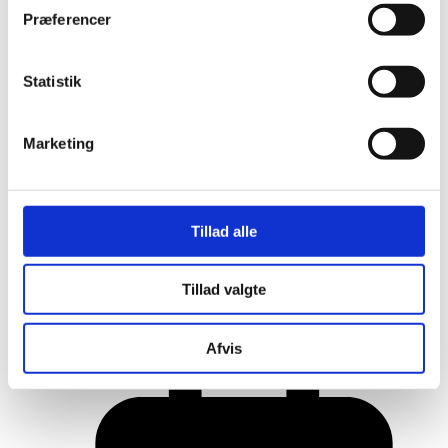
Præferencer
Statistik
Marketing
Tillad alle
Her er alle vinderne fra årets Danish
Tillad valgte
Rainbow Awards
Afvis