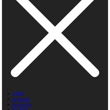
HOME
OPINION
SAMFUND
KULTUR