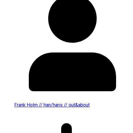
Frank Holm // han/hans // out&about