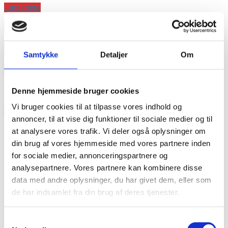
Læs mere
annonce
annonce
Samtykke
Detaljer
Om
Like us
Denne hjemmeside bruger cookies
Vi bruger cookies til at tilpasse vores indhold og
RAINBOW BUSINESS DENMARK
annoncer, til at vise dig funktioner til sociale medier og til
at analysere vores trafik. Vi deler også oplysninger om
din brug af vores hjemmeside med vores partnere inden
for sociale medier, annonceringspartnere og
analysepartnere. Vores partnere kan kombinere disse
data med andre oplysninger, du har givet dem, eller som
de har indsamlet fra din brug af deres tjenester.
Samtykkevalg