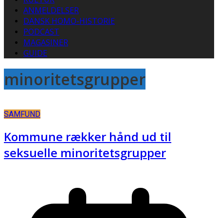
ANMELDELSER
DANSK HOMO-HISTORIE
PODCAST
MAGASINER
GUIDE
minoritetsgrupper
SAMFUND
Kommune rækker hånd ud til
seksuelle minoritetsgrupper