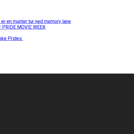
 er en munter tur ned memory lane
 for PRIDE MOVIE WEEK
nske Prides