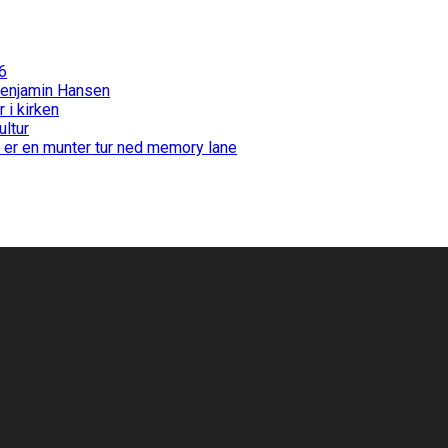
6
Benjamin Hansen
i kirken
ultur
 er en munter tur ned memory lane