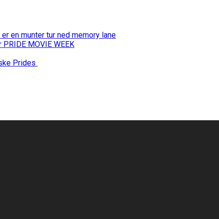
 er en munter tur ned memory lane
 for PRIDE MOVIE WEEK
nske Prides