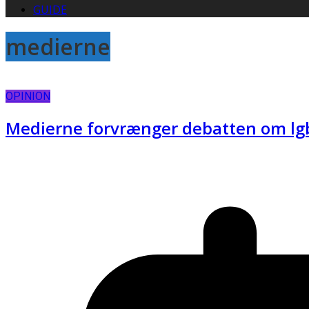
GUIDE
medierne
OPINION
Medierne forvrænger debatten om lgb