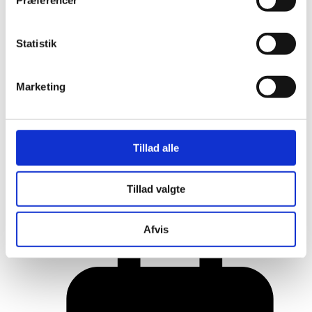
Præferencer
Statistik
Marketing
Tillad alle
Her er alle vinderne fra årets Danish
Tillad valgte
Rainbow Awards
Afvis