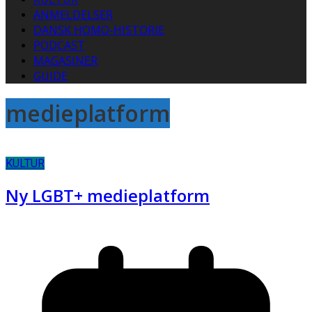
ANMELDELSER
DANSK HOMO-HISTORIE
PODCAST
MAGASINER
GUIDE
medieplatform
KULTUR
Ny LGBT+ medieplatform