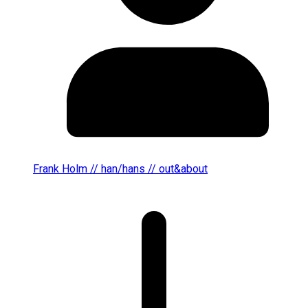
Frank Holm // han/hans // out&about