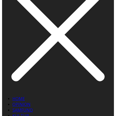
HOME
OPINION
SAMFUND
KULTUR