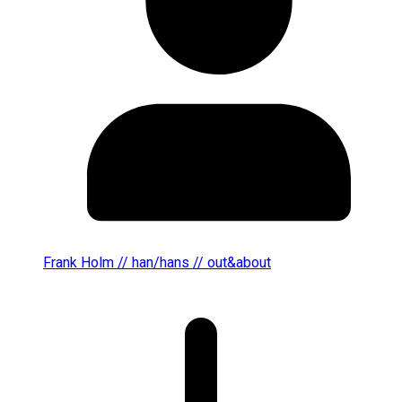
Frank Holm // han/hans // out&about