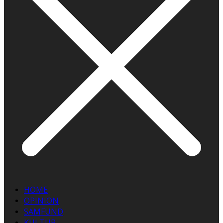
HOME
OPINION
SAMFUND
KULTUR