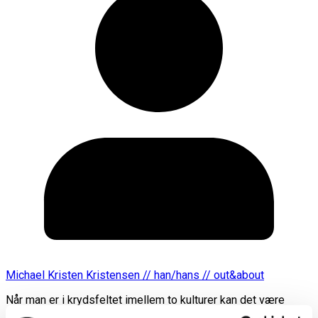
Michael Kristen Kristensen // han/hans // out&about
Når man er i krydsfeltet imellem to kulturer kan det være
svært at finde sin plads. Er man ovenikøbet LGBT+