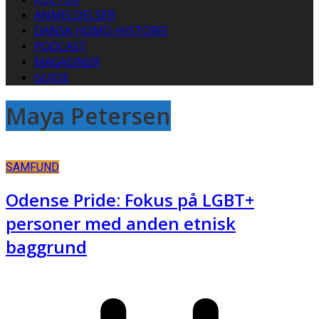
ANMELDELSER
DANSK HOMO-HISTORIE
PODCAST
MAGASINER
GUIDE
Maya Petersen
SAMFUND
Odense Pride: Fokus på LGBT+
personer med anden etnisk
baggrund