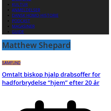
KULTUR
ANMELDELSER
DANSK HOMO-HISTORIE
PODCAST
MAGASINER
GUIDE
Matthew Shepard
SAMFUND
Omtalt biskop hjalp drabsoffer for
hadforbrydelse “hjem” efter 20 år