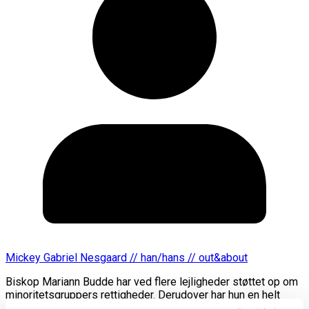
Mickey Gabriel Nesgaard // han/hans // out&about
Biskop Mariann Budde har ved flere lejligheder støttet op om
minoritetsgruppers rettigheder. Derudover har hun en helt
speciel forbindelse til