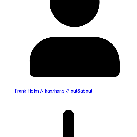
Frank Holm // han/hans // out&about