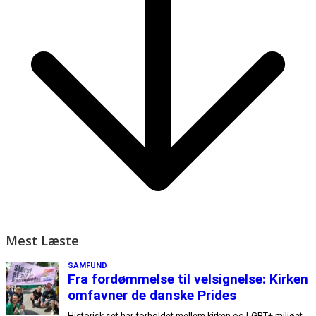
Mest Læste
SAMFUND
Fra fordømmelse til velsignelse: Kirken
omfavner de danske Prides
Historisk set har forholdet mellem kirken og LGBT+ miljøet