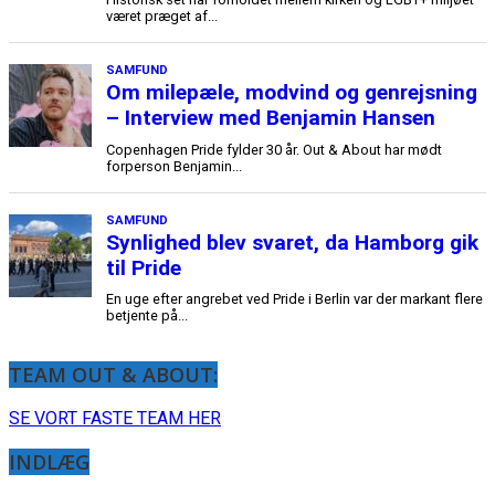
været præget af...
SAMFUND
Om milepæle, modvind og genrejsning
– Interview med Benjamin Hansen
Copenhagen Pride fylder 30 år. Out & About har mødt
forperson Benjamin...
SAMFUND
Synlighed blev svaret, da Hamborg gik
til Pride
En uge efter angrebet ved Pride i Berlin var der markant flere
betjente på...
TEAM OUT & ABOUT:
SE VORT FASTE TEAM HER
INDLÆG