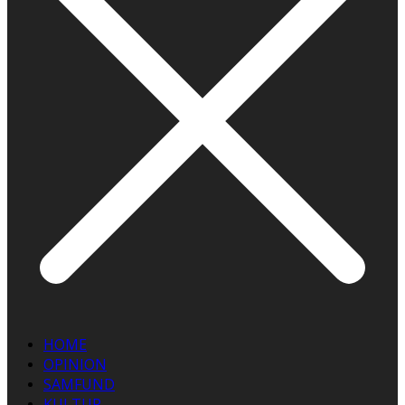
HOME
OPINION
SAMFUND
KULTUR