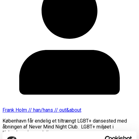
Frank Holm // han/hans // out&about
København får endelig et tiltrængt LGBT+ dansested med
åbningen af Never Mind Night Club. LGBT+ miljøet i
København har endelig