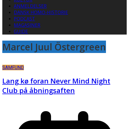
ANMELDELSER
DANSK HOMO-HISTORIE
PODCAST
MAGASINER
GUIDE
Marcel Juul Östergreen
SAMFUND
Lang kø foran Never Mind Night
Club på åbningsaften