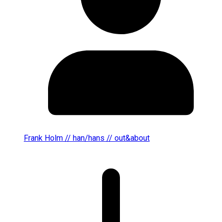
Frank Holm // han/hans // out&about